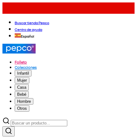
Buscar tienda Pepco
Centro de ayuda
Español
Folleto
Colecciones
Infantil
Mujer
Casa
Bebé
Hombre
Otros