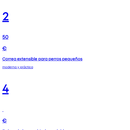
2
50
€
Correa extensible para perros pequeños
moderna y práctica
4
€