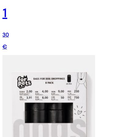
1
30
€