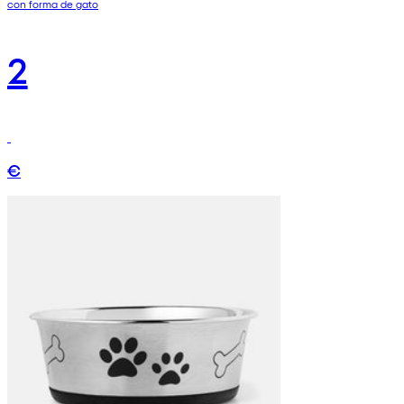
con forma de gato
2
€