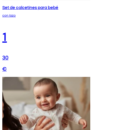
Set de calcetines para bebé
con lazo
1
30
€