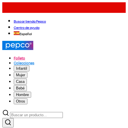
Buscar tienda Pepco
Centro de ayuda
Español
Folleto
Colecciones
Infantil
Mujer
Casa
Bebé
Hombre
Otros