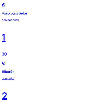
€
Vaso para bebé
con dos asas
1
30
€
Biberón
con pajita
2