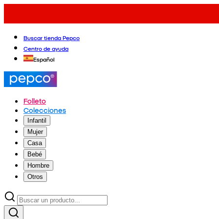
Buscar tienda Pepco
Centro de ayuda
Español
Folleto
Colecciones
Infantil
Mujer
Casa
Bebé
Hombre
Otros