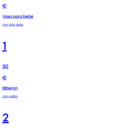
€
Vaso para bebé
con dos asas
1
30
€
Biberón
con pajita
2