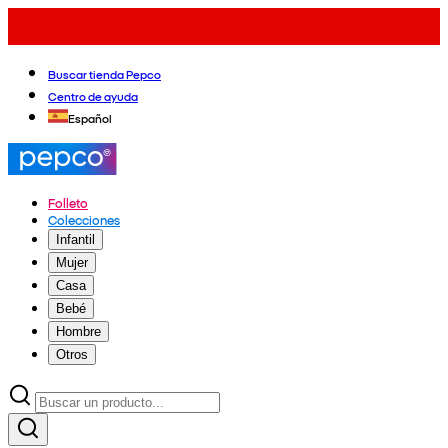
Buscar tienda Pepco
Centro de ayuda
Español
Folleto
Colecciones
Infantil
Mujer
Casa
Bebé
Hombre
Otros