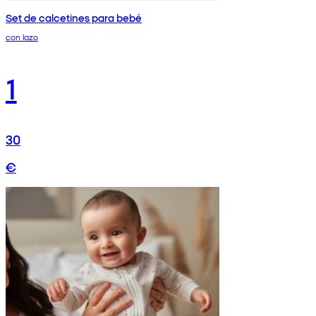
Set de calcetines para bebé
con lazo
1
30
€