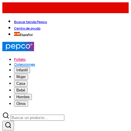
Buscar tienda Pepco
Centro de ayuda
Español
Folleto
Colecciones
Infantil
Mujer
Casa
Bebé
Hombre
Otros