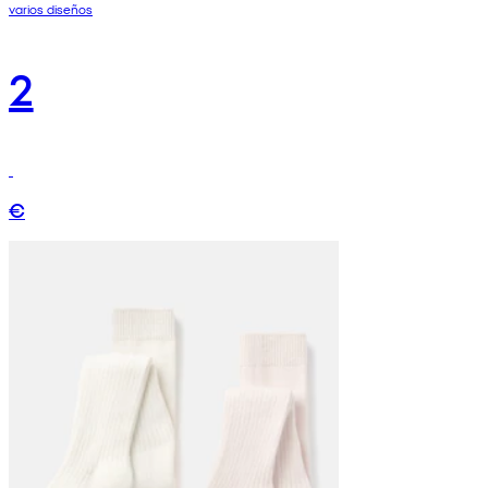
varios diseños
2
€