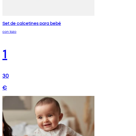
Set de calcetines para bebé
con lazo
1
30
€