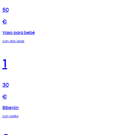
50
€
Vaso para bebé
con dos asas
1
30
€
Biberón
con pajita