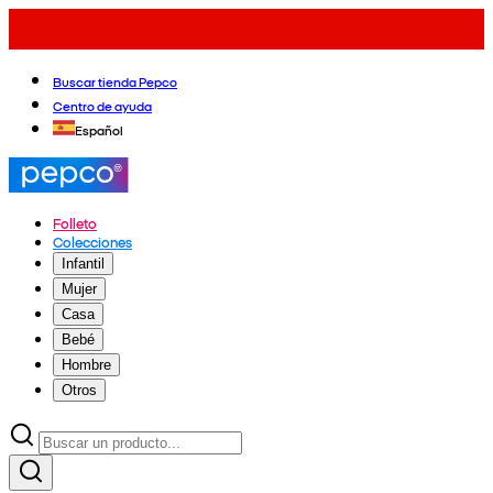
Buscar tienda Pepco
Centro de ayuda
Español
Folleto
Colecciones
Infantil
Mujer
Casa
Bebé
Hombre
Otros