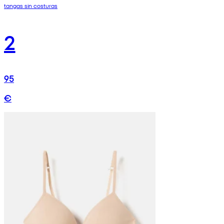
tangas sin costuras
2
95
€