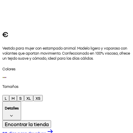
€
Vestido para mujer con estampado animal. Modelo ligero y vaporoso con
volantes que aportan movimiento. Confeccionado en 100% viscosa, ofrece
un tejido suave y cómodo, ideal para los días cálidos.
Colores
Tamaños
L
M
S
XL
XS
Detalles
Encontrar la tienda