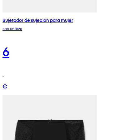
Sujetador de sujeción para mujer
con un lazo
6
€