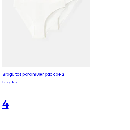
Braguitas para mujer pack de 2
braguitas
4