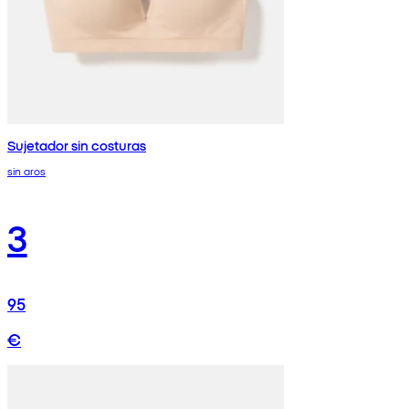
Sujetador sin costuras
sin aros
3
95
€