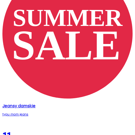
Jeansy damskie
typu mom jeans