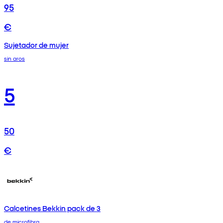
95
€
Sujetador de mujer
sin aros
5
50
€
Calcetines Bekkin pack de 3
de microfibra