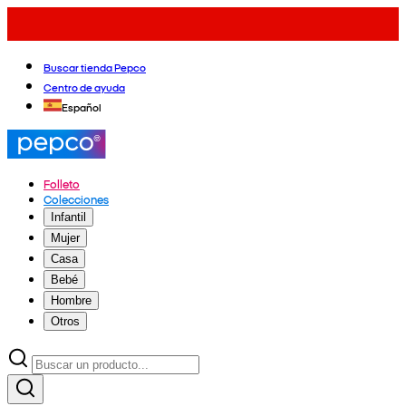
Buscar tienda Pepco
Centro de ayuda
Español
Folleto
Colecciones
Infantil
Mujer
Casa
Bebé
Hombre
Otros