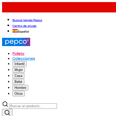
Buscar tienda Pepco
Centro de ayuda
Español
Folleto
Colecciones
Infantil
Mujer
Casa
Bebé
Hombre
Otros