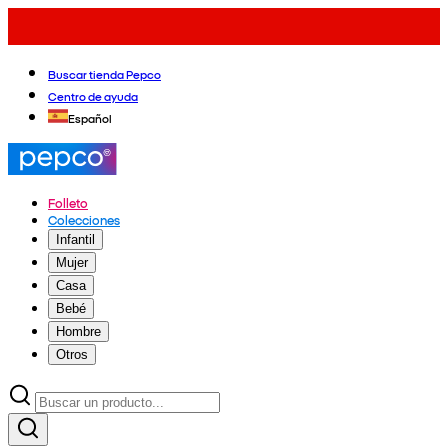
Buscar tienda Pepco
Centro de ayuda
Español
Folleto
Colecciones
Infantil
Mujer
Casa
Bebé
Hombre
Otros