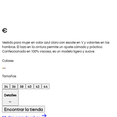
€
Vestido para mujer en color azul claro con escote en V y volantes en los
hombros. El lazo en la cintura permite un ajuste cómodo y práctico.
Confeccionado en 100% viscosa, es un modelo ligero y suave.
Colores
Tamaños
34
36
38
40
42
44
Detalles
Encontrar la tienda