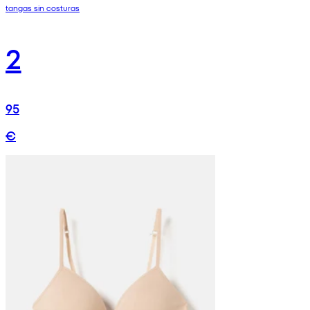
tangas sin costuras
2
95
€