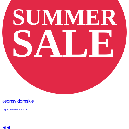
Jeansy damskie
typu mom jeans