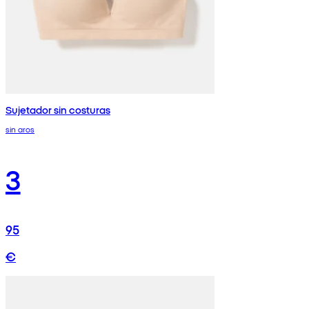
Sujetador sin costuras
sin aros
3
95
€