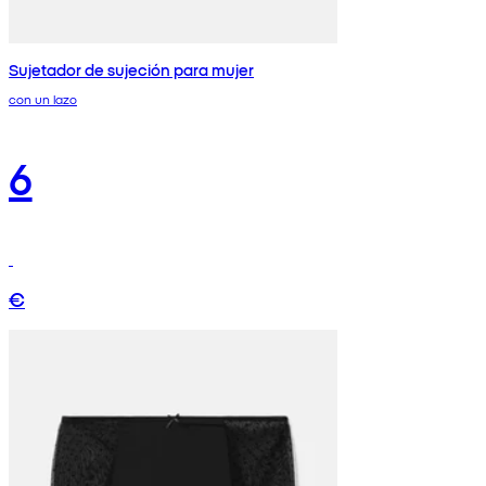
Sujetador de sujeción para mujer
con un lazo
6
€