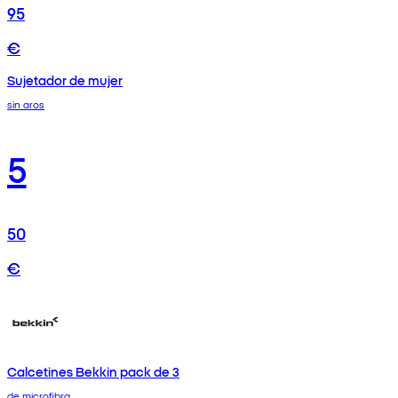
95
€
Sujetador de mujer
sin aros
5
50
€
Calcetines Bekkin pack de 3
de microfibra