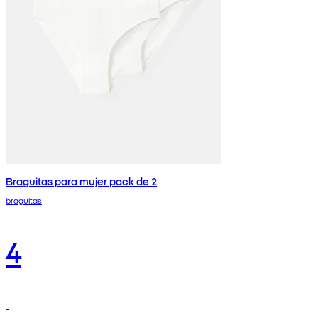
Braguitas para mujer pack de 2
braguitas
4