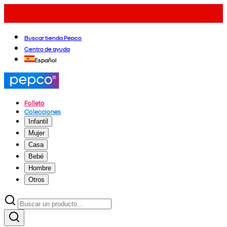
Buscar tienda Pepco
Centro de ayuda
Español
Folleto
Colecciones
Infantil
Mujer
Casa
Bebé
Hombre
Otros