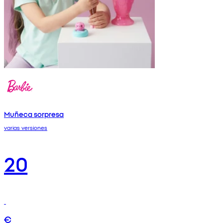
Muñeca sorpresa
varias versiones
20
€