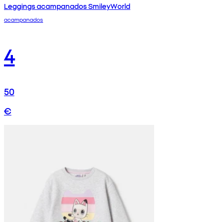
Leggings acampanados SmileyWorld
acampanados
4
50
€