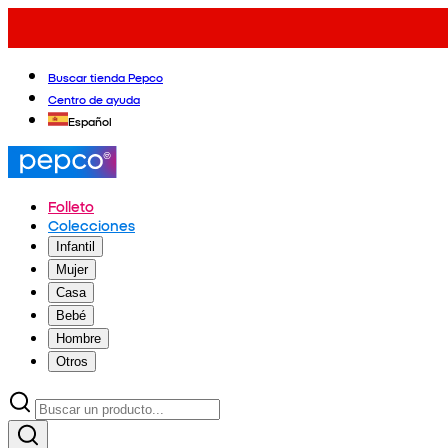
Buscar tienda Pepco
Centro de ayuda
Español
Folleto
Colecciones
Infantil
Mujer
Casa
Bebé
Hombre
Otros