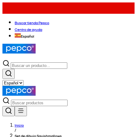
Buscar tienda Pepco
Centro de ayuda
Español
Inicio
/
Set de dibujo Squishmallows