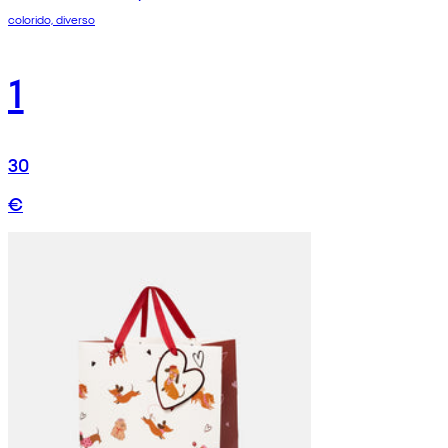
colorido, diverso
1
30
€