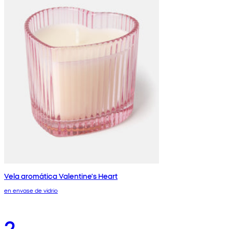
Vela aromática Valentine's Heart
en envase de vidrio
2