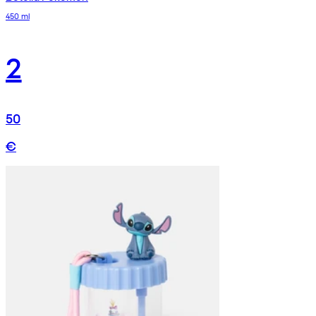
450 ml
2
50
€