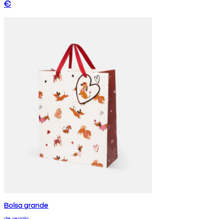
€
Bolsa grande
de regalo