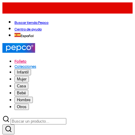
Buscar tienda Pepco
Centro de ayuda
Español
Folleto
Colecciones
Infantil
Mujer
Casa
Bebé
Hombre
Otros