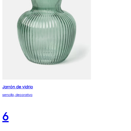
Jarrón de vidrio
sencillo, decorativo
6