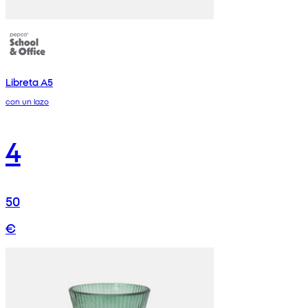
Libreta A5
con un lazo
4
50
€