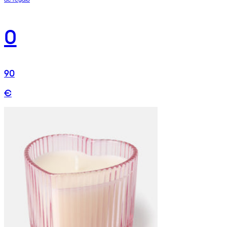
0
90
€