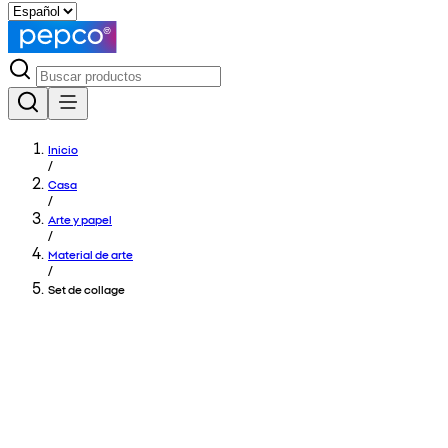
Inicio
/
Casa
/
Arte y papel
/
Material de arte
/
Set de collage