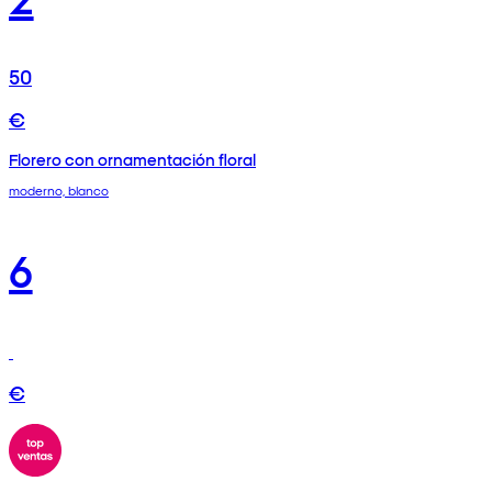
50
€
Florero con ornamentación floral
moderno, blanco
6
€