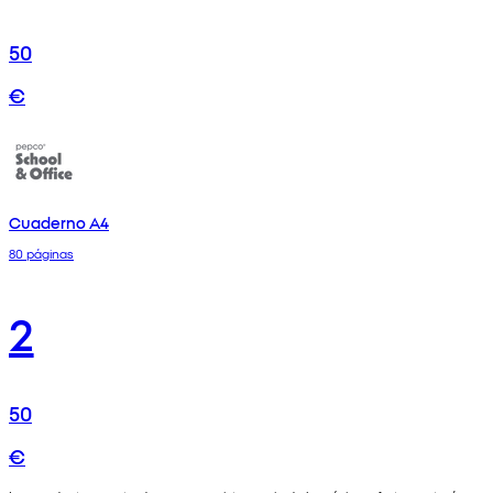
50
€
Cuaderno A4
80 páginas
2
50
€