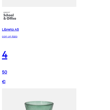
Libreta A5
con un lazo
4
50
€