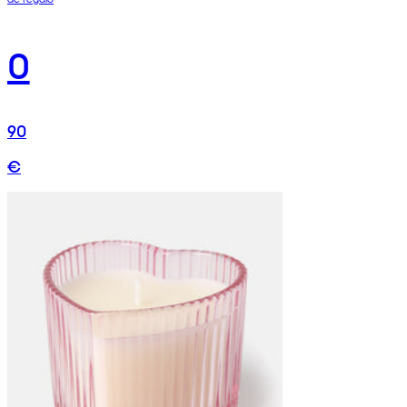
0
90
€