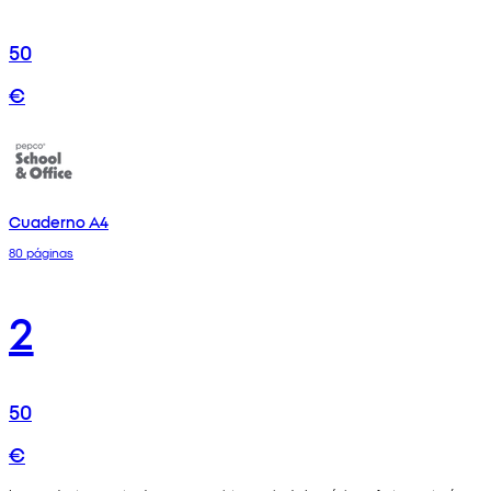
50
€
Cuaderno A4
80 páginas
2
50
€