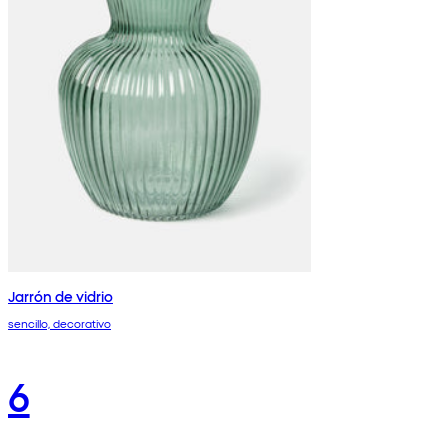
Jarrón de vidrio
sencillo, decorativo
6