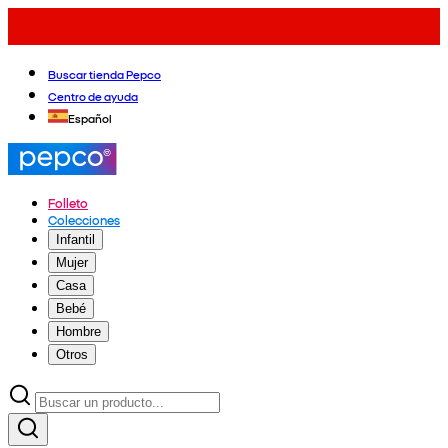
Buscar tienda Pepco
Centro de ayuda
Español
Folleto
Colecciones
Infantil
Mujer
Casa
Bebé
Hombre
Otros