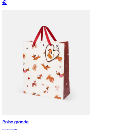
€
Bolsa grande
de regalo