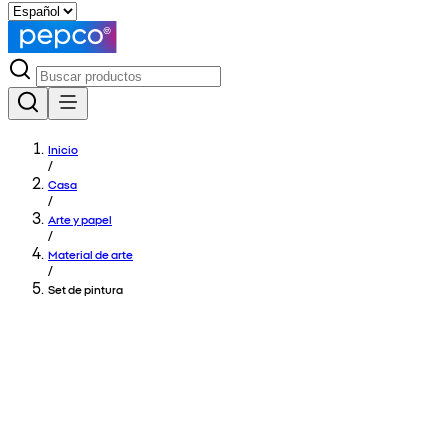
Inicio
/
Casa
/
Arte y papel
/
Material de arte
/
Set de pintura