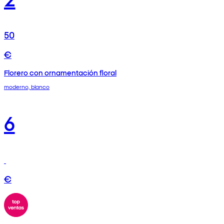
50
€
Florero con ornamentación floral
moderno, blanco
6
€