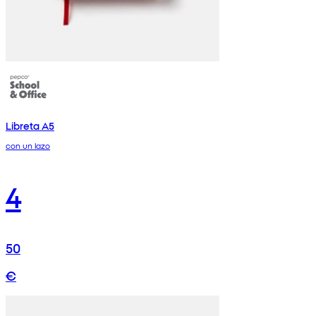
Libreta A5
con un lazo
4
50
€