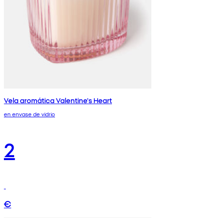
Vela aromática Valentine's Heart
en envase de vidrio
2
€