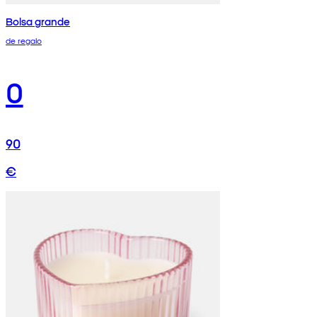
Bolsa grande
de regalo
0
90
€