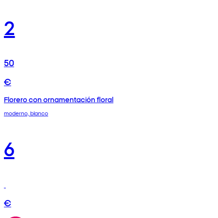
2
50
€
Florero con ornamentación floral
moderno, blanco
6
€