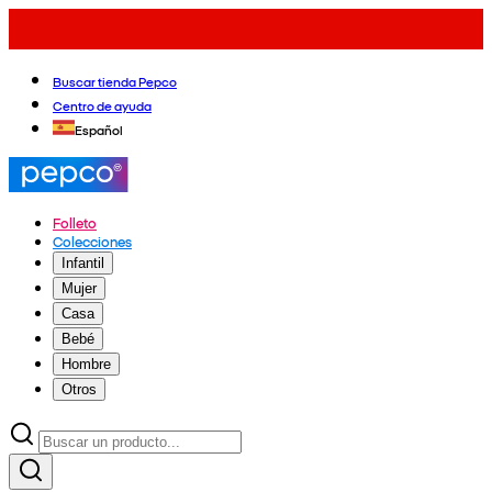
Buscar tienda Pepco
Centro de ayuda
Español
Folleto
Colecciones
Infantil
Mujer
Casa
Bebé
Hombre
Otros