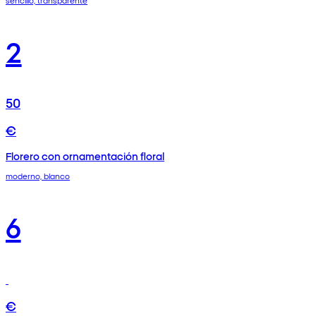
sencillo, transparente
2
50
€
Florero con ornamentación floral
moderno, blanco
6
€