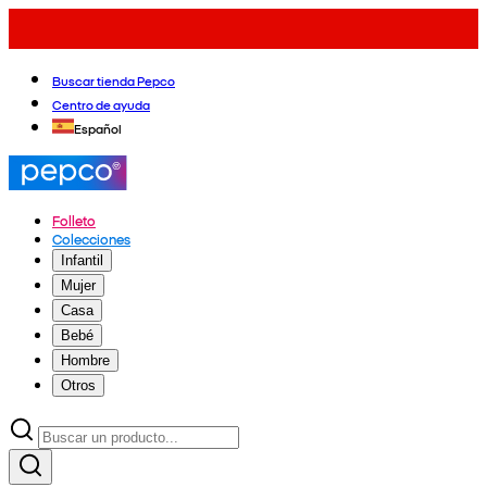
Buscar tienda Pepco
Centro de ayuda
Español
Folleto
Colecciones
Infantil
Mujer
Casa
Bebé
Hombre
Otros