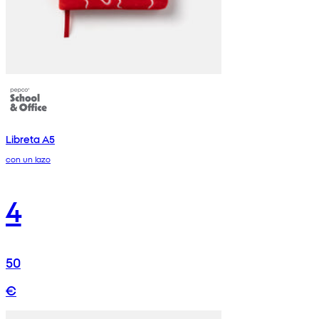
Libreta A5
con un lazo
4
50
€