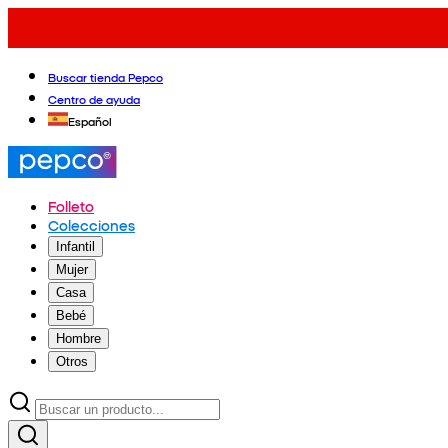
Buscar tienda Pepco
Centro de ayuda
Español
Folleto
Colecciones
Infantil
Mujer
Casa
Bebé
Hombre
Otros