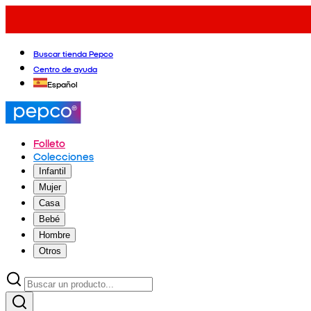
Buscar tienda Pepco
Centro de ayuda
Español
Folleto
Colecciones
Infantil
Mujer
Casa
Bebé
Hombre
Otros