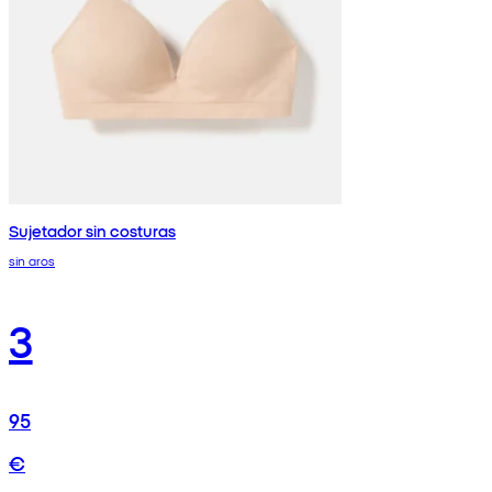
Sujetador sin costuras
sin aros
3
95
€