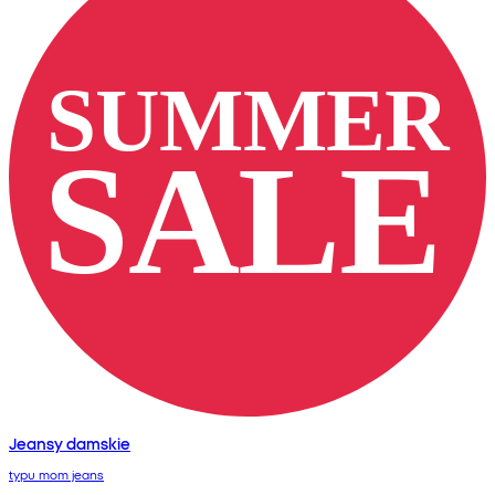
Jeansy damskie
typu mom jeans