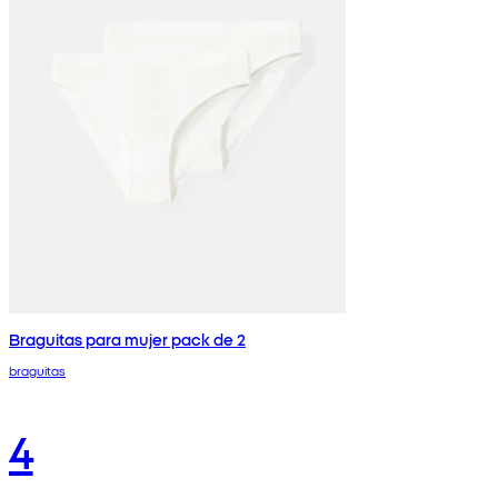
Braguitas para mujer pack de 2
braguitas
4