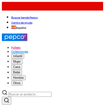
Buscar tienda Pepco
Centro de ayuda
Español
Folleto
Colecciones
Infantil
Mujer
Casa
Bebé
Hombre
Otros