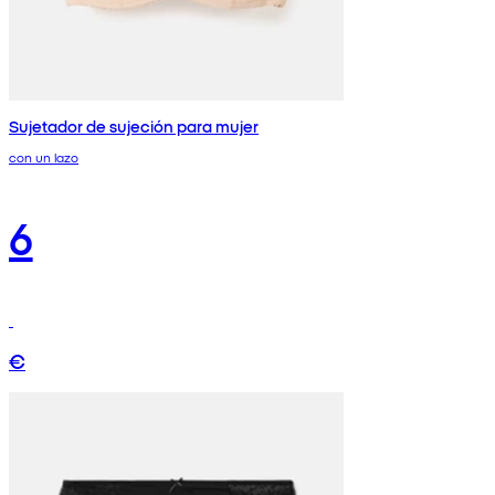
Sujetador de sujeción para mujer
con un lazo
6
€