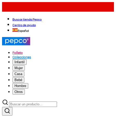
Buscar tienda Pepco
Centro de ayuda
Español
Folleto
Colecciones
Infantil
Mujer
Casa
Bebé
Hombre
Otros