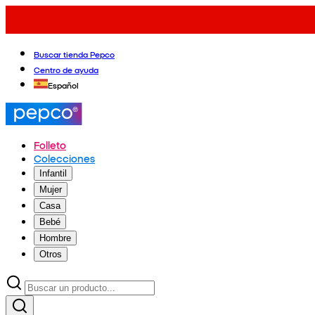
Buscar tienda Pepco
Centro de ayuda
Español
Folleto
Colecciones
Infantil
Mujer
Casa
Bebé
Hombre
Otros