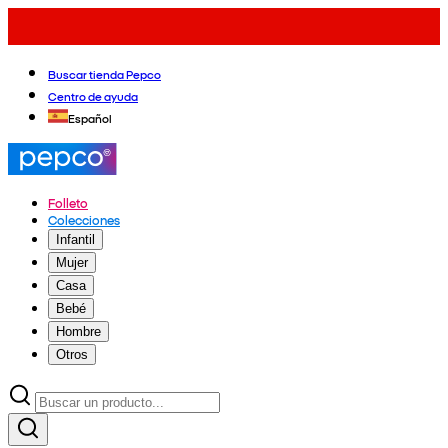
Buscar tienda Pepco
Centro de ayuda
Español
Folleto
Colecciones
Infantil
Mujer
Casa
Bebé
Hombre
Otros