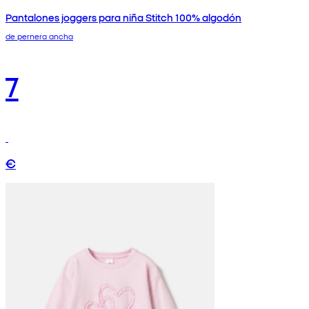
Pantalones joggers para niña Stitch 100% algodón
de pernera ancha
7
€