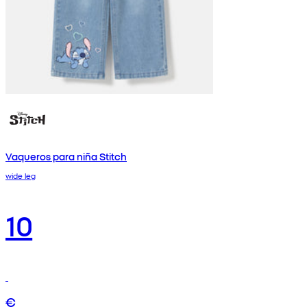
Vaqueros para niña Stitch
wide leg
10
€