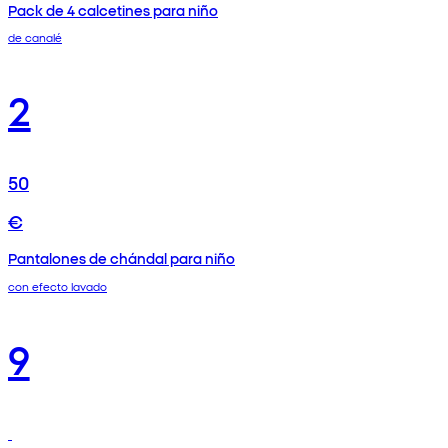
Pack de 4 calcetines para niño
de canalé
2
50
€
Pantalones de chándal para niño
con efecto lavado
9