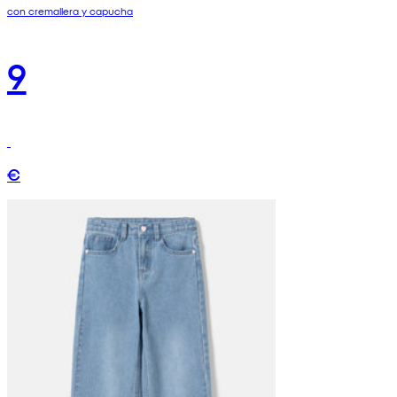
con cremallera y capucha
9
€