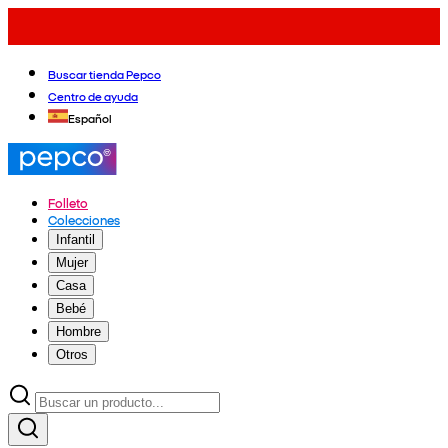
Buscar tienda Pepco
Centro de ayuda
Español
Folleto
Colecciones
Infantil
Mujer
Casa
Bebé
Hombre
Otros