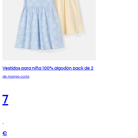
Vestidos para niña 100% algodón pack de 2
de manga corta
7
€