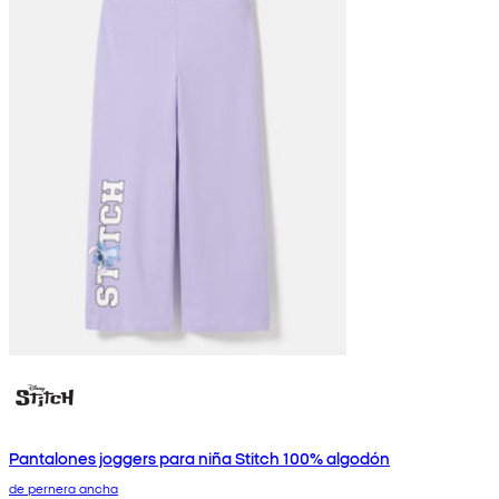
Pantalones joggers para niña Stitch 100% algodón
de pernera ancha