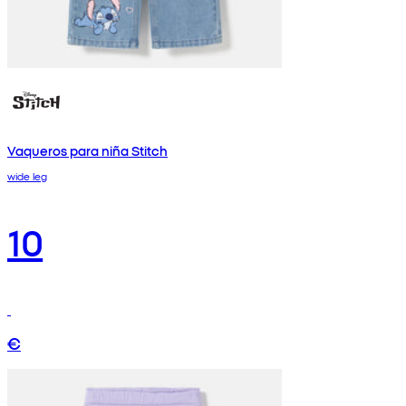
Vaqueros para niña Stitch
wide leg
10
€