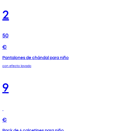
2
50
€
Pantalones de chándal para niño
con efecto lavado
9
€
Pack de 4 calcetines para niño