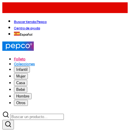
Buscar tienda Pepco
Centro de ayuda
Español
Folleto
Colecciones
Infantil
Mujer
Casa
Bebé
Hombre
Otros