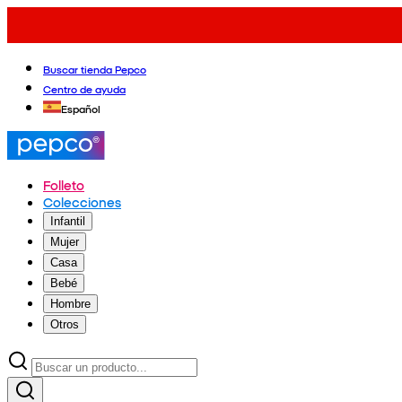
Buscar tienda Pepco
Centro de ayuda
Español
Folleto
Colecciones
Infantil
Mujer
Casa
Bebé
Hombre
Otros