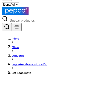
Inicio
/
Otros
/
Juguetes
/
Juguetes de construcción
/
Set Lego moto