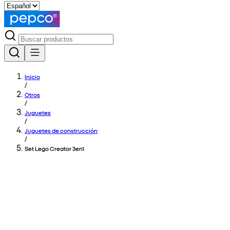
Inicio
/
Otros
/
Juguetes
/
Juguetes de construcción
/
Set Lego Creator 3en1