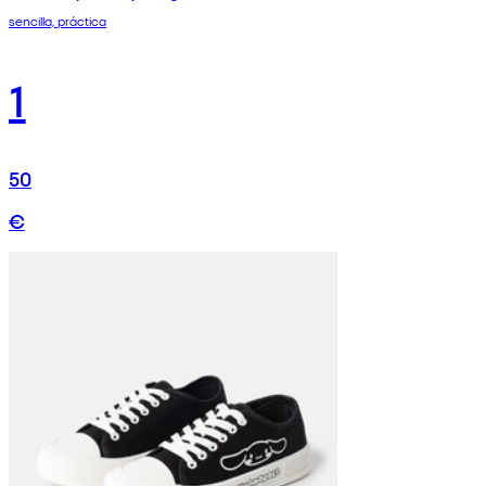
sencilla, práctica
1
50
€