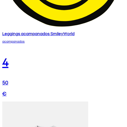
Leggings acampanados SmileyWorld
acampanados
4
50
€