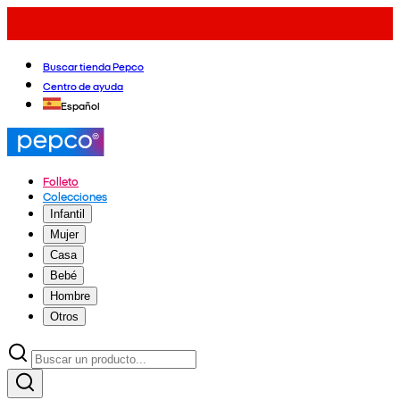
Buscar tienda Pepco
Centro de ayuda
Español
Folleto
Colecciones
Infantil
Mujer
Casa
Bebé
Hombre
Otros