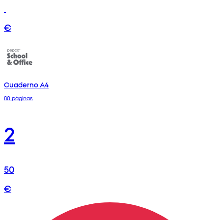
€
Cuaderno A4
80 páginas
2
50
€