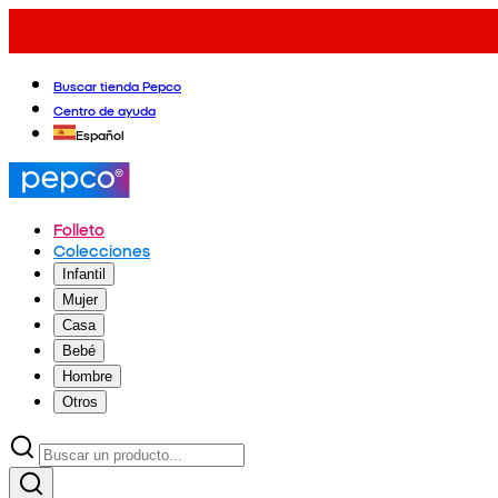
Buscar tienda Pepco
Centro de ayuda
Español
Folleto
Colecciones
Infantil
Mujer
Casa
Bebé
Hombre
Otros