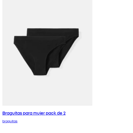
Braguitas para mujer pack de 2
braguitas