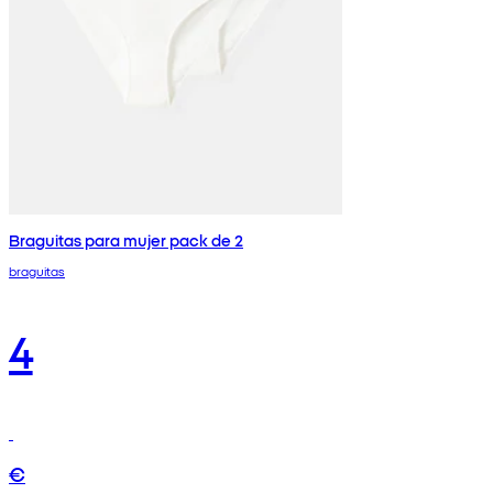
Braguitas para mujer pack de 2
braguitas
4
€