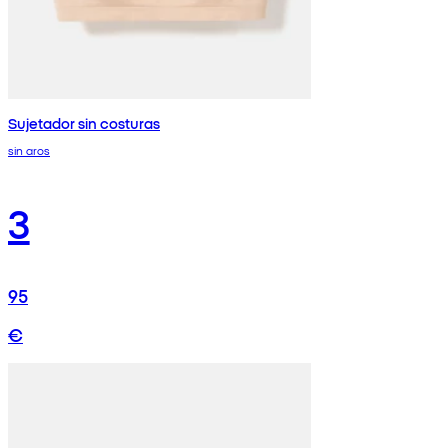
Sujetador sin costuras
sin aros
3
95
€