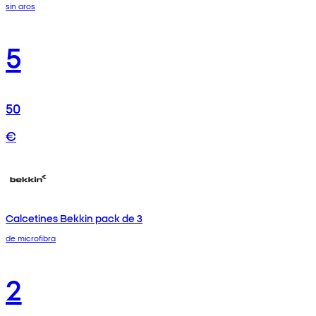
sin aros
5
50
€
Calcetines Bekkin pack de 3
de microfibra
2