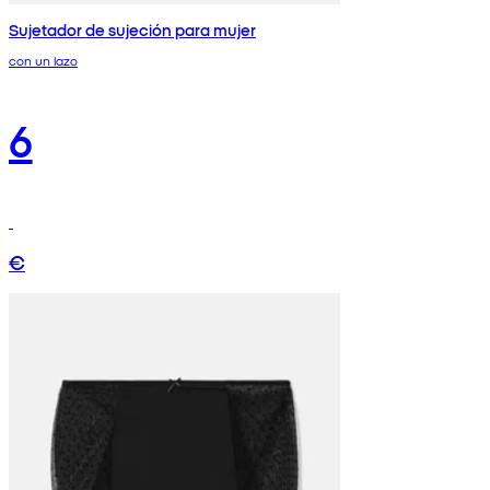
Sujetador de sujeción para mujer
con un lazo
6
€