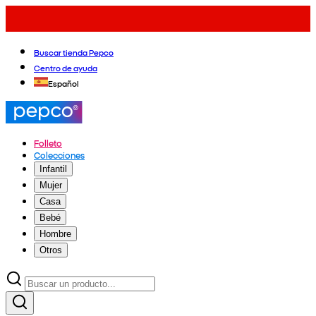
Buscar tienda Pepco
Centro de ayuda
Español
Folleto
Colecciones
Infantil
Mujer
Casa
Bebé
Hombre
Otros