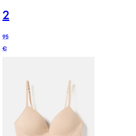
2
95
€