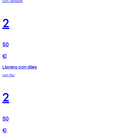
con cerezas
2
50
€
Llavero con dijes
con flor
2
50
€