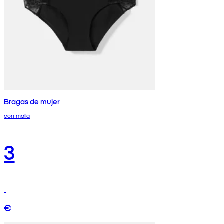
Bragas de mujer
con malla
3
€