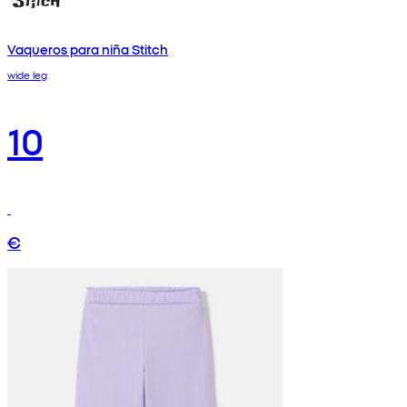
Vaqueros para niña Stitch
wide leg
10
€