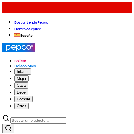
Buscar tienda Pepco
Centro de ayuda
Español
Folleto
Colecciones
Infantil
Mujer
Casa
Bebé
Hombre
Otros