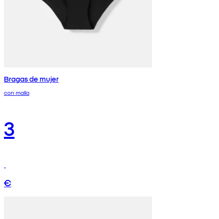
Bragas de mujer
con malla
3
€