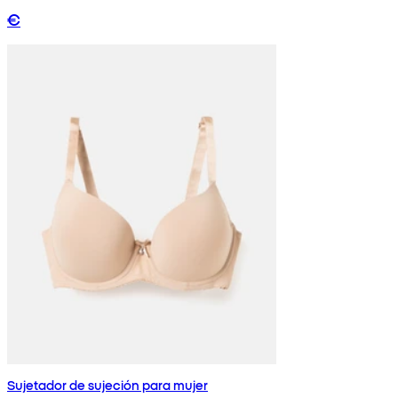
€
Sujetador de sujeción para mujer