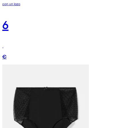
con un lazo
6
€