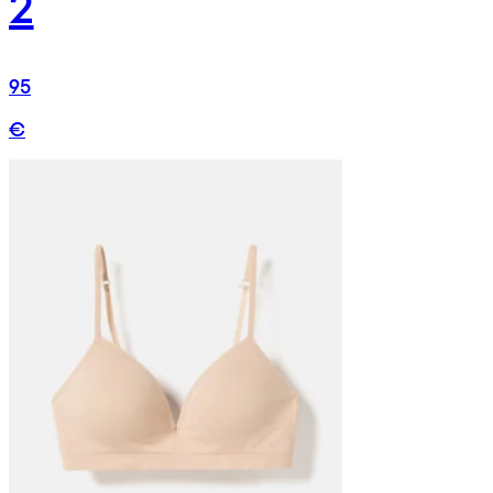
2
95
€