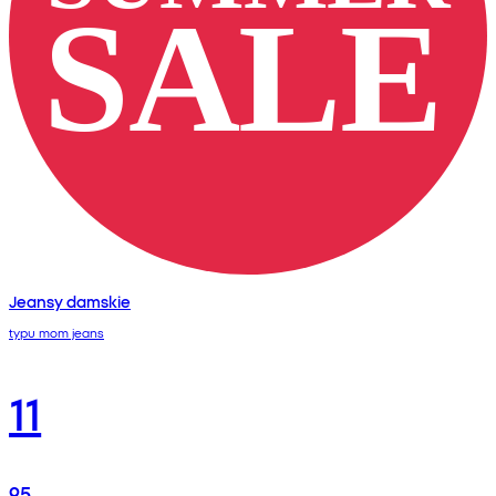
Jeansy damskie
typu mom jeans
11
95