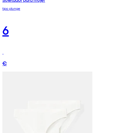
Sujetador para mujer
tipo plunge
6
€