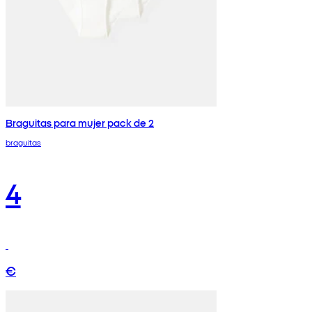
Braguitas para mujer pack de 2
braguitas
4
€