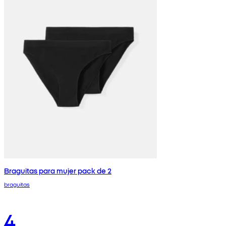
Braguitas para mujer pack de 2
braguitas
4