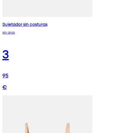
Sujetador sin costuras
sin aros
3
95
€