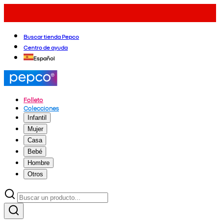
Buscar tienda Pepco
Centro de ayuda
Español
Folleto
Colecciones
Infantil
Mujer
Casa
Bebé
Hombre
Otros