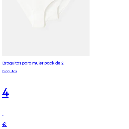
Braguitas para mujer pack de 2
braguitas
4
€