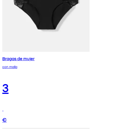
Bragas de mujer
con malla
3
€