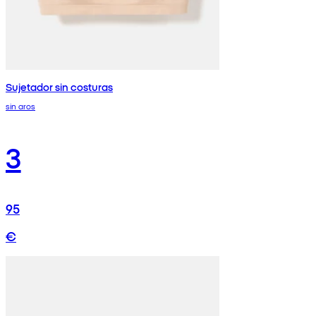
Sujetador sin costuras
sin aros
3
95
€