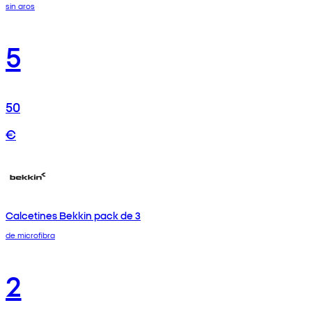
sin aros
5
50
€
Calcetines Bekkin pack de 3
de microfibra
2