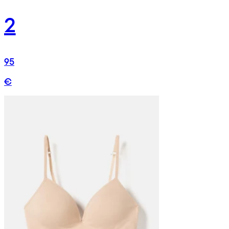
2
95
€