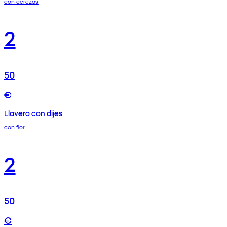
con cerezas
2
50
€
Llavero con dijes
con flor
2
50
€