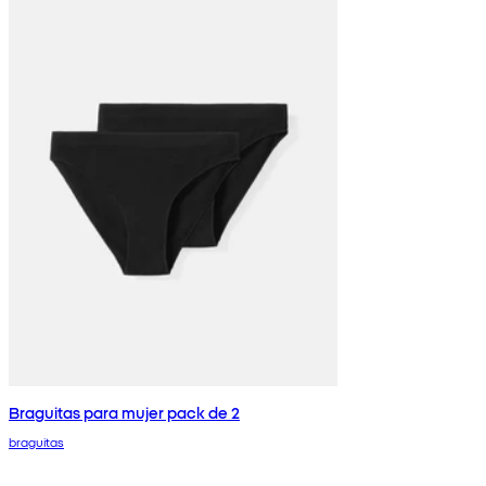
Braguitas para mujer pack de 2
braguitas