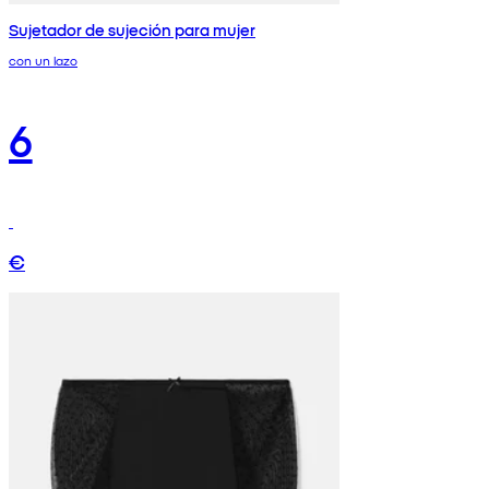
Sujetador de sujeción para mujer
con un lazo
6
€