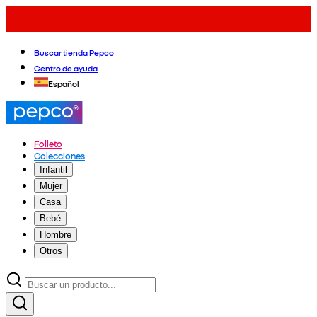
Buscar tienda Pepco
Centro de ayuda
Español
Folleto
Colecciones
Infantil
Mujer
Casa
Bebé
Hombre
Otros