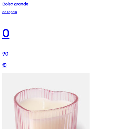
Bolsa grande
de regalo
0
90
€