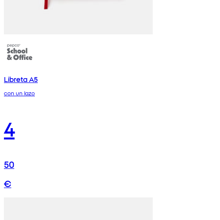
Libreta A5
con un lazo
4
50
€