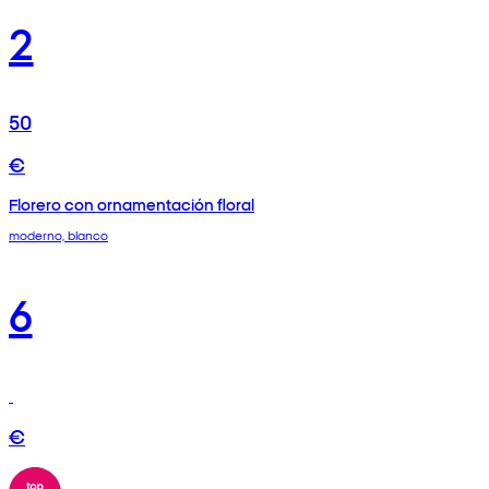
2
50
€
Florero con ornamentación floral
moderno, blanco
6
€