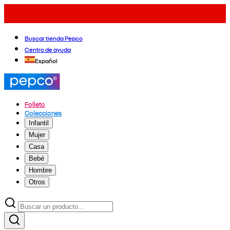
Buscar tienda Pepco
Centro de ayuda
Español
Folleto
Colecciones
Infantil
Mujer
Casa
Bebé
Hombre
Otros