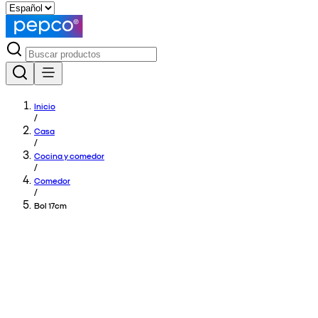
Inicio
/
Casa
/
Cocina y comedor
/
Comedor
/
Bol 17cm