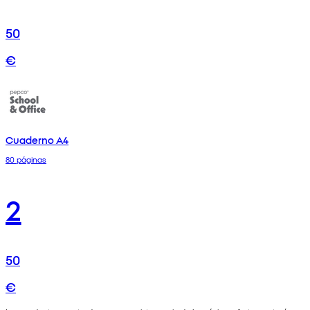
50
€
Cuaderno A4
80 páginas
2
50
€