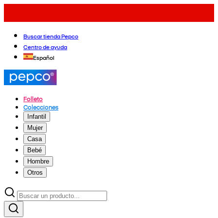
Buscar tienda Pepco
Centro de ayuda
Español
Folleto
Colecciones
Infantil
Mujer
Casa
Bebé
Hombre
Otros