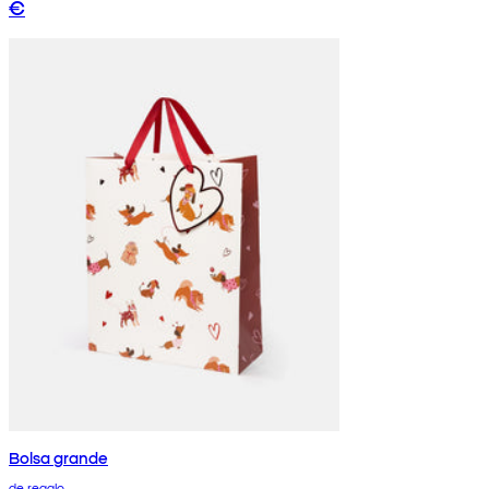
€
Bolsa grande
de regalo