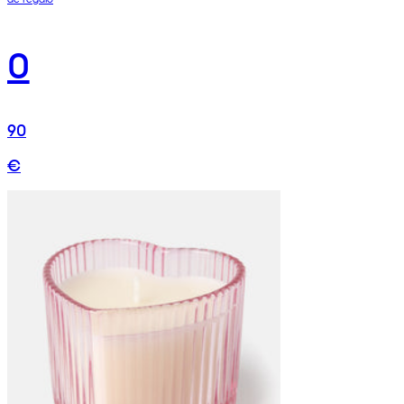
0
90
€