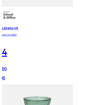
Libreta A5
con un lazo
4
50
€