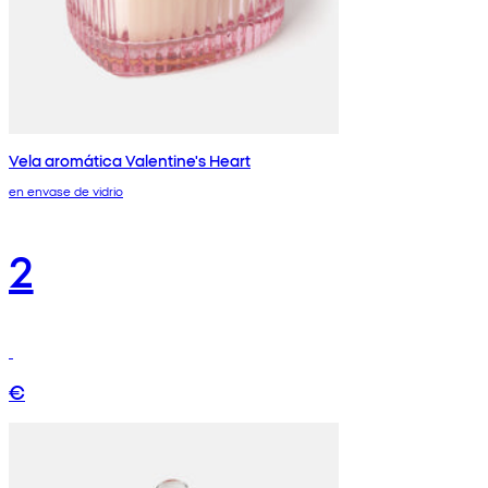
Vela aromática Valentine's Heart
en envase de vidrio
2
€