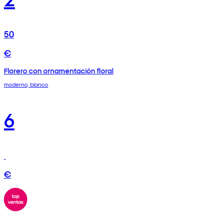
50
€
Florero con ornamentación floral
moderno, blanco
6
€