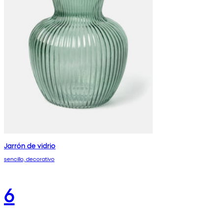
Jarrón de vidrio
sencillo, decorativo
6