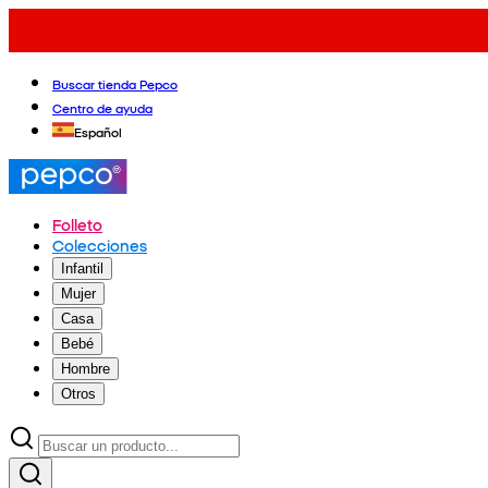
Buscar tienda Pepco
Centro de ayuda
Español
Folleto
Colecciones
Infantil
Mujer
Casa
Bebé
Hombre
Otros