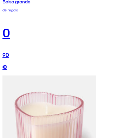
Bolsa grande
de regalo
0
90
€