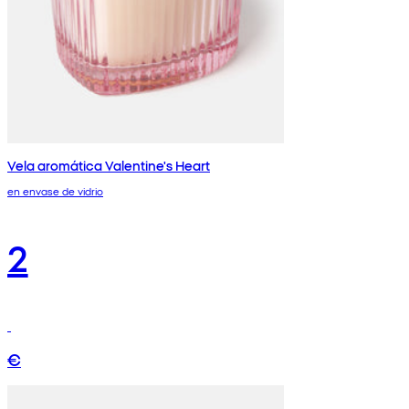
Vela aromática Valentine's Heart
en envase de vidrio
2
€