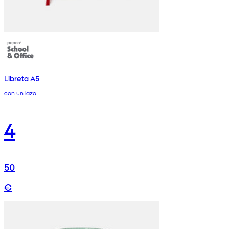
Libreta A5
con un lazo
4
50
€