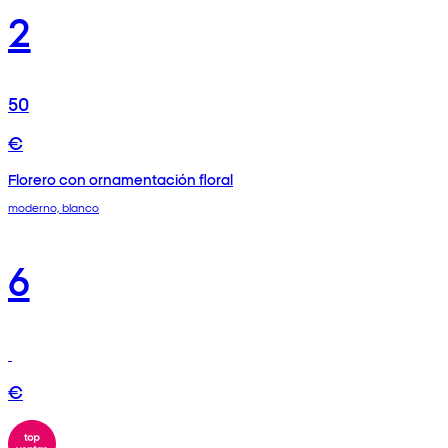
2
50
€
Florero con ornamentación floral
moderno, blanco
6
€