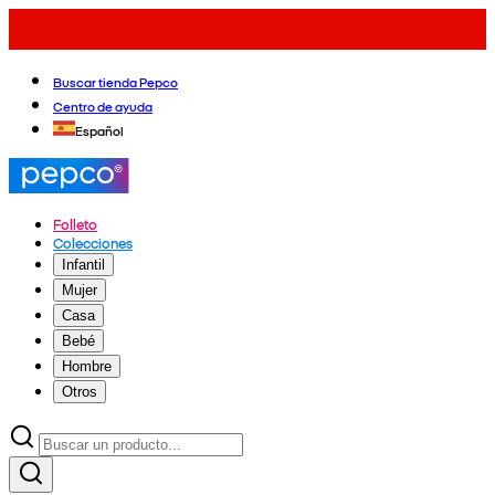
Buscar tienda Pepco
Centro de ayuda
Español
Folleto
Colecciones
Infantil
Mujer
Casa
Bebé
Hombre
Otros