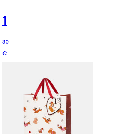
1
30
€