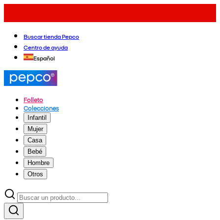
Buscar tienda Pepco
Centro de ayuda
Español
Folleto
Colecciones
Infantil
Mujer
Casa
Bebé
Hombre
Otros