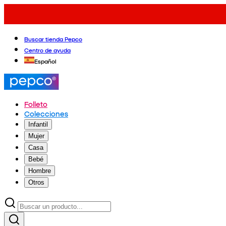
Buscar tienda Pepco
Centro de ayuda
Español
Folleto
Colecciones
Infantil
Mujer
Casa
Bebé
Hombre
Otros