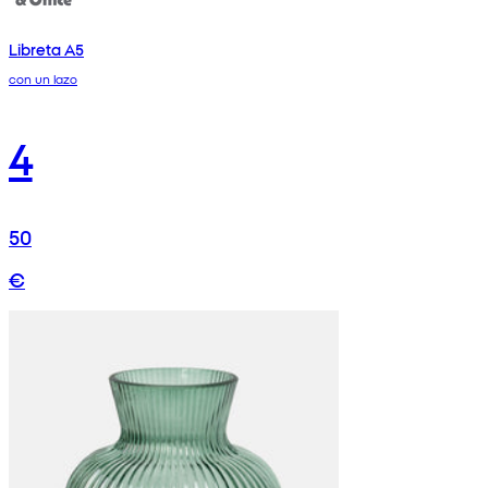
Libreta A5
con un lazo
4
50
€