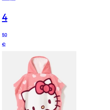
4
50
€