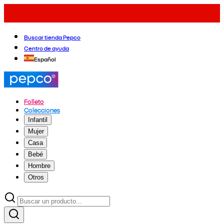
Buscar tienda Pepco
Centro de ayuda
Español
Folleto
Colecciones
Infantil
Mujer
Casa
Bebé
Hombre
Otros