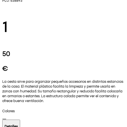
PLU: 638893
1
50
€
La cesta sirve para organizar pequeños accesorios en distintas estancias
de la casa. El material plástico facilita la limpieza y permite usarla en
zonas con humedad. Su tamaño rectangular y reducido facilita colocarla
en armarios o estantes. La estructura calada permite ver el contenido y
ofrece buena ventilación.
Colores
Detalles