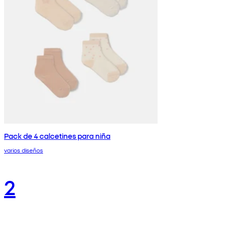
Pack de 4 calcetines para niña
varios diseños
2