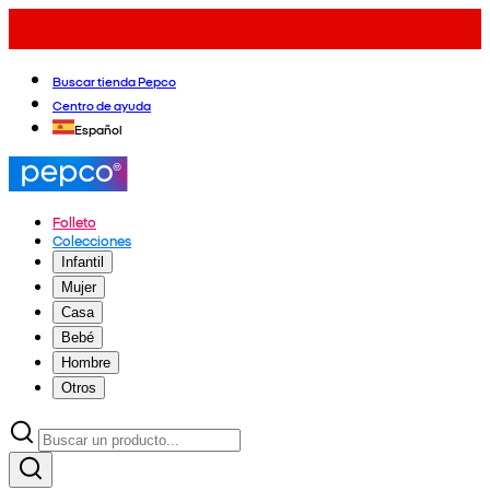
Buscar tienda Pepco
Centro de ayuda
Español
Folleto
Colecciones
Infantil
Mujer
Casa
Bebé
Hombre
Otros