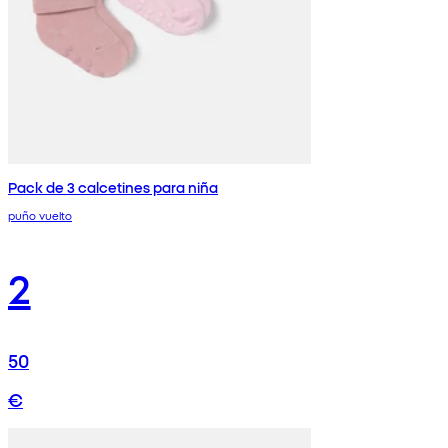
Pack de 3 calcetines para niña
puño vuelto
2
50
€