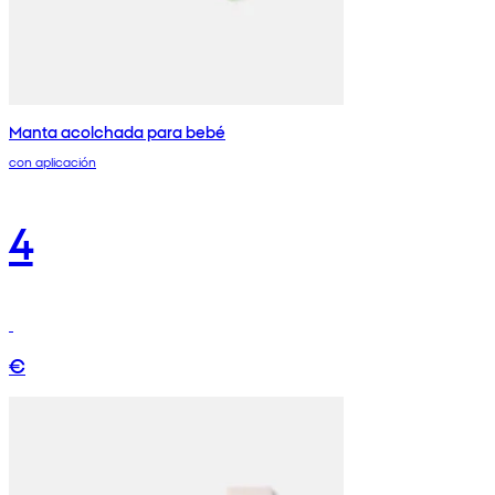
Manta acolchada para bebé
con aplicación
4
€