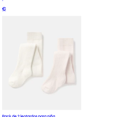
€
Pack de 2 leotardos para niña