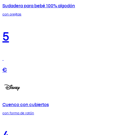
Sudadera para bebé 100% algodón
con orejitas
5
€
Cuenco con cubiertos
con forma de ratón
4