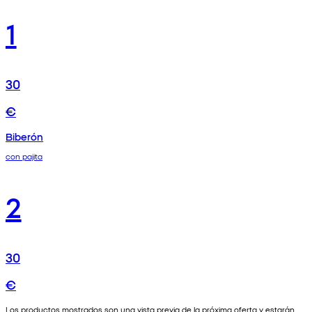
1
30
€
Biberón
con pajita
2
30
€
Los productos mostrados son una vista previa de la próxima oferta y estarán