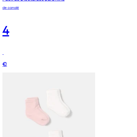
de canalé
4
€