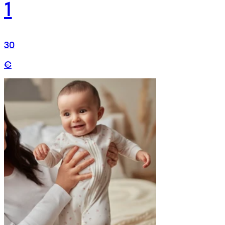
1
30
€