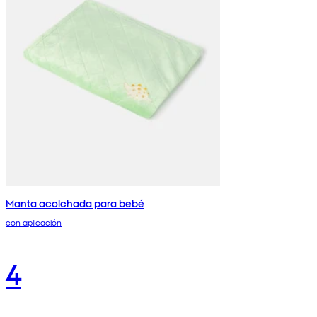
Manta acolchada para bebé
con aplicación
4