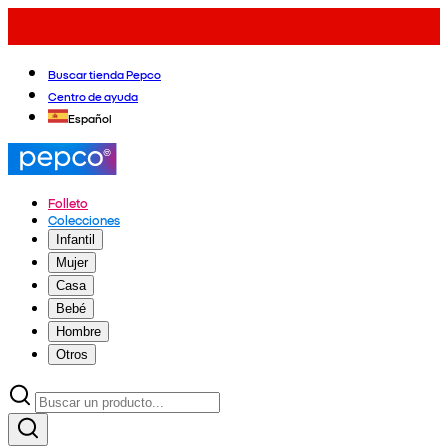
Buscar tienda Pepco
Centro de ayuda
Español
Folleto
Colecciones
Infantil
Mujer
Casa
Bebé
Hombre
Otros