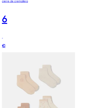
cierre de cremallera
6
€