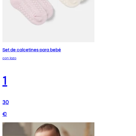
Set de calcetines para bebé
con lazo
1
30
€