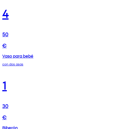
4
50
€
Vaso para bebé
con dos asas
1
30
€
Biberón