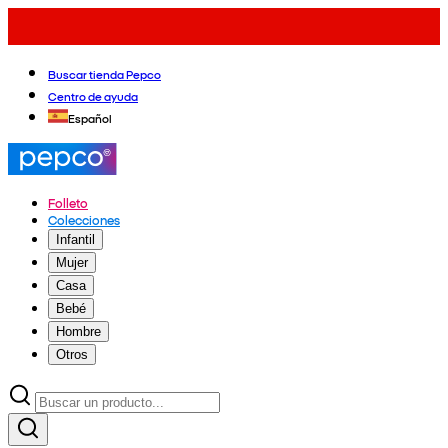
Buscar tienda Pepco
Centro de ayuda
Español
Folleto
Colecciones
Infantil
Mujer
Casa
Bebé
Hombre
Otros