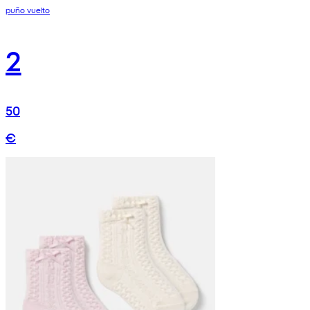
puño vuelto
2
50
€