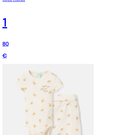
1
80
€