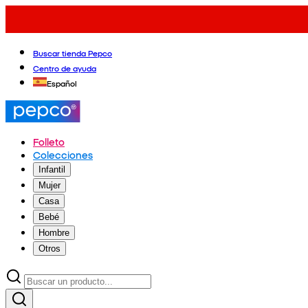
Buscar tienda Pepco
Centro de ayuda
Español
Folleto
Colecciones
Infantil
Mujer
Casa
Bebé
Hombre
Otros