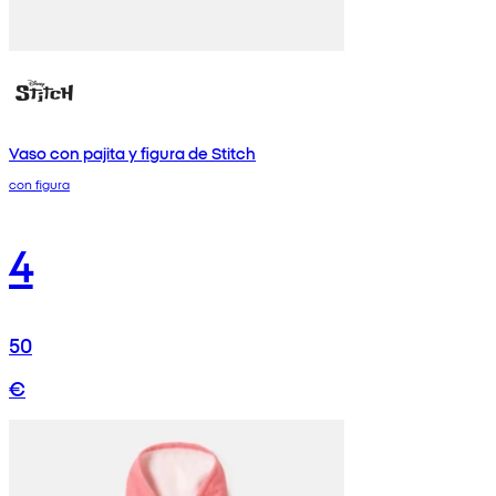
Vaso con pajita y figura de Stitch
con figura
4
50
€