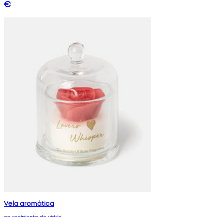
€
Vela aromática
en recipiente de vidrio