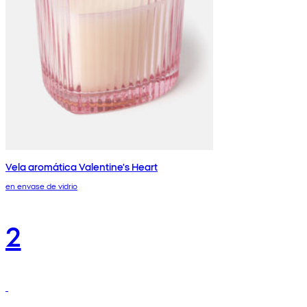
Vela aromática Valentine's Heart
en envase de vidrio
2