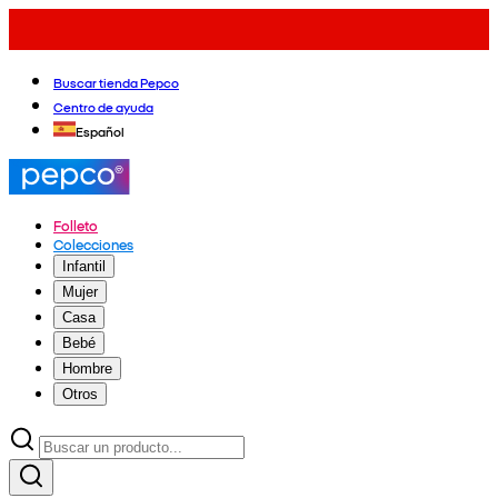
Buscar tienda Pepco
Centro de ayuda
Español
Folleto
Colecciones
Infantil
Mujer
Casa
Bebé
Hombre
Otros