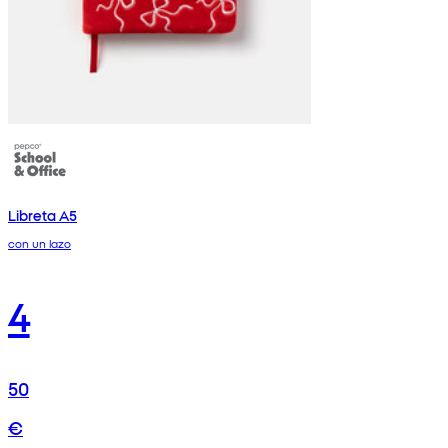
Libreta A5
con un lazo
4
50
€