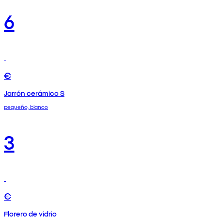
6
€
Jarrón cerámico S
pequeño, blanco
3
€
Florero de vidrio