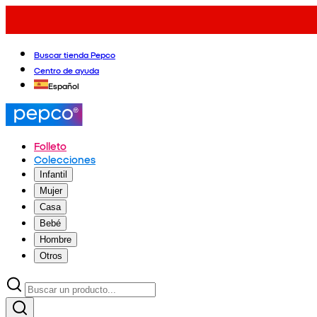
Buscar tienda Pepco
Centro de ayuda
Español
Folleto
Colecciones
Infantil
Mujer
Casa
Bebé
Hombre
Otros