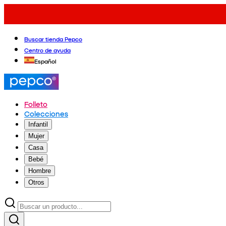
Buscar tienda Pepco
Centro de ayuda
Español
Folleto
Colecciones
Infantil
Mujer
Casa
Bebé
Hombre
Otros