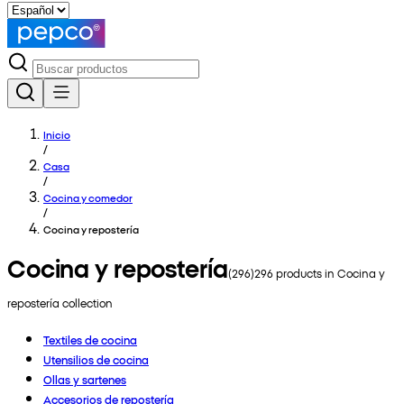
Inicio
/
Casa
/
Cocina y comedor
/
Cocina y repostería
Cocina y repostería
(
296
)
296
products in
Cocina y
repostería
collection
Textiles de cocina
Utensilios de cocina
Ollas y sartenes
Accesorios de repostería