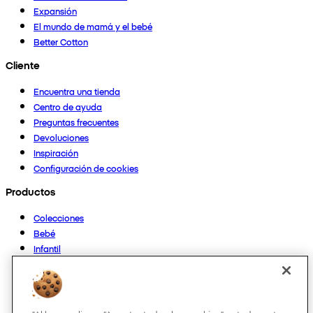
Expansión
El mundo de mamá y el bebé
Better Cotton
Cliente
Encuentra una tienda
Centro de ayuda
Preguntas frecuentes
Devoluciones
Inspiración
Configuración de cookies
Productos
Colecciones
Bebé
Infantil
Casa
Mujer
Hombre
Otros