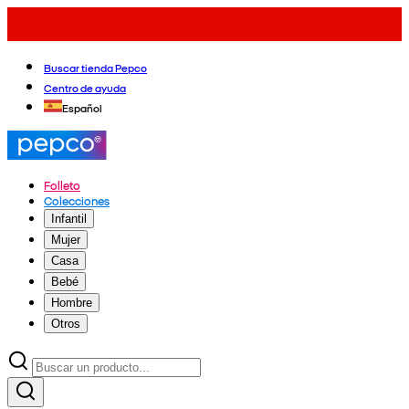
Buscar tienda Pepco
Centro de ayuda
Español
Folleto
Colecciones
Infantil
Mujer
Casa
Bebé
Hombre
Otros