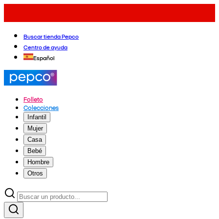
Buscar tienda Pepco
Centro de ayuda
Español
Folleto
Colecciones
Infantil
Mujer
Casa
Bebé
Hombre
Otros