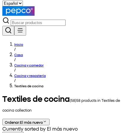
Inicio
/
Casa
/
Cocina y comedor
/
Cocina y repostería
/
Textiles de cocina
Textiles de cocina
(
58
)
58
products in
Textiles de
cocina
collection
Ordenar
:
El más nuevo
Currently sorted by El más nuevo