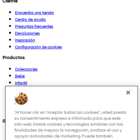
Cliente
Encuentra una tienda
Centro de ayuda
Preguntas frecuentes
Devoluciones
Inspiración
Configuración de cookies
Productos
Colecciones
Bebé
Infantil
Casa
Mujer
Hombre
Otros
"Al hacer clic en “Aceptar todas las cookies”, usted presta
su consentimiento expreso e informado para que este
Síguenos en:
sitio web instale cookies y tecnologías similares con las
finalidades de mejorar la navegación, analizar el uso y
apoyar actividades de marketing. Puede también