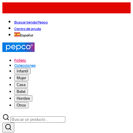
Buscar tienda Pepco
Centro de ayuda
Español
Folleto
Colecciones
Infantil
Mujer
Casa
Bebé
Hombre
Otros