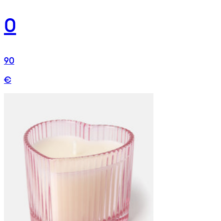
0
90
€