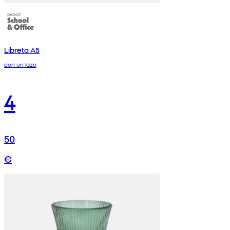
Libreta A5
con un lazo
4
50
€