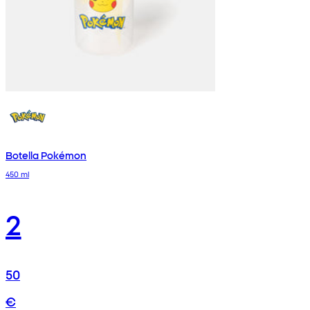
Botella Pokémon
450 ml
2
50
€