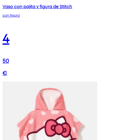
Vaso con pajita y figura de Stitch
con figura
4
50
€