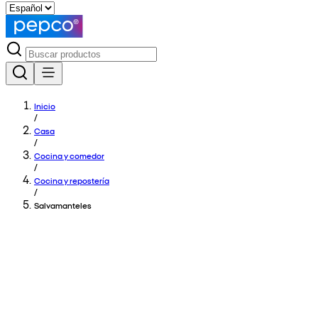
Inicio
/
Casa
/
Cocina y comedor
/
Cocina y repostería
/
Salvamanteles