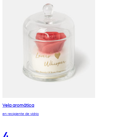
Vela aromática
en recipiente de vidrio
4