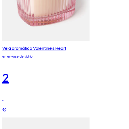
Vela aromática Valentine's Heart
en envase de vidrio
2
€