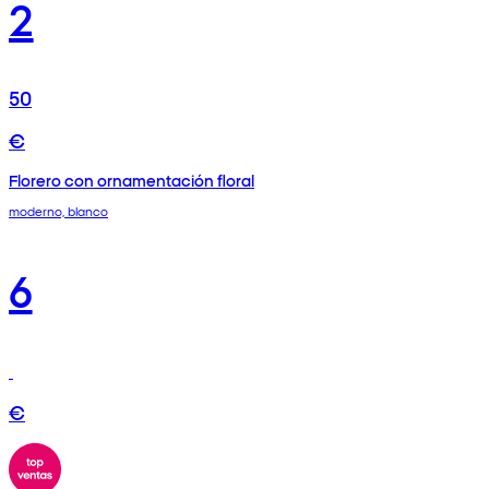
2
50
€
Florero con ornamentación floral
moderno, blanco
6
€