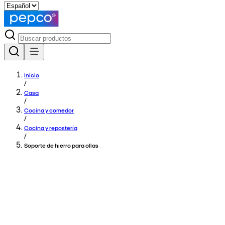
Inicio
/
Casa
/
Cocina y comedor
/
Cocina y repostería
/
Soporte de hierro para ollas