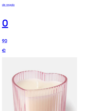
de regalo
0
90
€