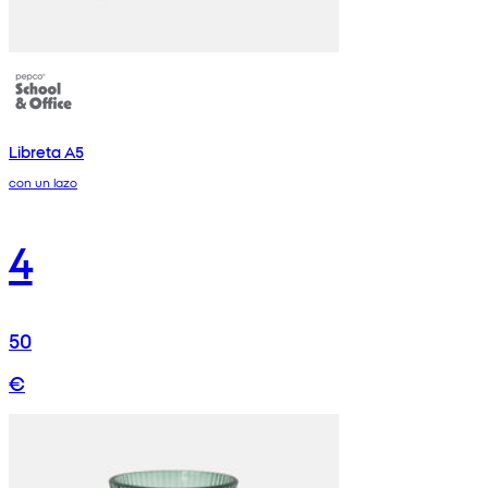
Libreta A5
con un lazo
4
50
€