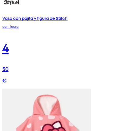
Vaso con pajita y figura de Stitch
con figura
4
50
€