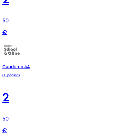
50
€
Cuaderno A4
80 páginas
2
50
€