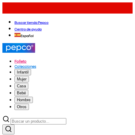
Buscar tienda Pepco
Centro de ayuda
Español
Folleto
Colecciones
Infantil
Mujer
Casa
Bebé
Hombre
Otros