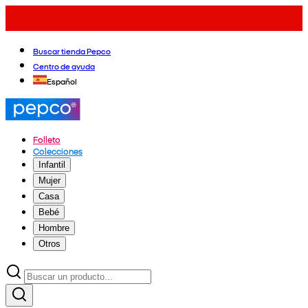
Buscar tienda Pepco
Centro de ayuda
Español
Folleto
Colecciones
Infantil
Mujer
Casa
Bebé
Hombre
Otros