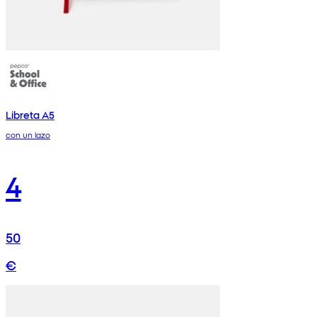
Libreta A5
con un lazo
4
50
€