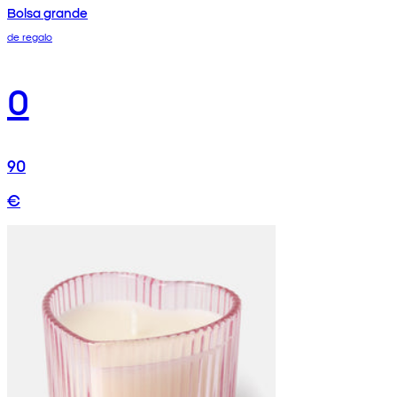
Bolsa grande
de regalo
0
90
€