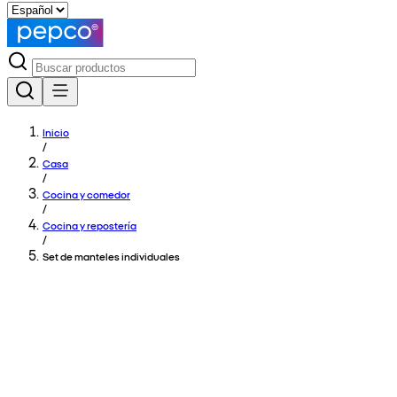
Inicio
/
Casa
/
Cocina y comedor
/
Cocina y repostería
/
Set de manteles individuales